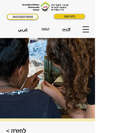
לתרומה
טופס התנדבות
عربي
ሓበሬታ
መረጃ
< לחזרה