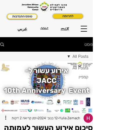
לתרומה
טופס התנדבות
عربي
ሓበሬታ
መረጃ
פוסט
All Posts
All Posts
קמפיין
Yulia Zemach
12 בנוב׳ 2024
זמן קריאה 2 דקות
סיכום אירוע העשור לעמותה