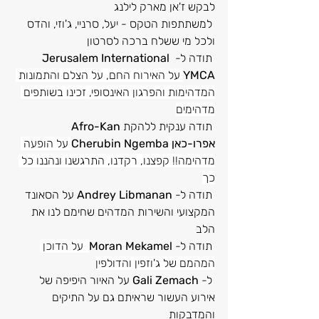
לבקש ז'אן מארק לילנג
 למשתתפות הטקס - יעל, סרניי, ג'וזי, והדס 
ולכל מי ששלח ברכה לסרטון
 תודה ל- 
Jerusalem International 
YMCA
 על האירוח החם, על הצלם והתמונות 
המדהימות והפרגון האינסופי, זכינו בשותפים 
מדהימים
 תודה ענקית ללהקת 
Afro-Kan 
אפרו-כאן
Cherubin Ngemba
 על הופעה 
מדהימה!! קפצנו, רקדנו, התרגשנו ונהננו כל 
כך
 תודה ל-
 Andrey Libmanan 
על הסאונד 
המקצועי והשירות המדהים שחימם לנו את 
הלב
 תודה ל- 
Moran Mekamel
  על הדוכן 
המהמם של ג'וזפין והדולפין
 ל- 
Gali Zemach 
על האיור היפיפה של 
אירוע העשור שראיתם גם על התיקים 
והמדבקות