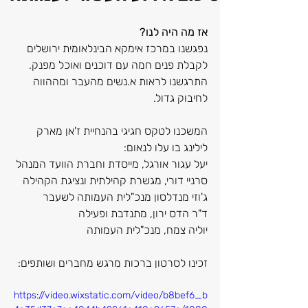
אז מה היה לנו?
נפגשנו במרכז אימקא הבינלאומית ירושלים 
לקבלת פנים חמה עם דוכנים ואוכל מפנק. 
התרגשנו לראות א.נשים מהעבר ומההווה 
לחיבוק גדול.
המשכנו לטקס חגיגי בהנחיית ז'אן מארק 
לילינג בו עלו לנאום:
יעל עגור אורגל, מייסדת וחברת הוועד המנהל
סרניי דורי, מגשרת קהילתית ונציגת הקהילה
ג'וזי מנדלסון מנכ"לית העמותה לשעבר 
ד"ר הדס ירון, מתנדבת ופעילה 
יוליה צמח, מנכ"לית העמותה
זכינו לסרטון ברכות מרגש מחברים ושותפים:
https://video.wixstatic.com/video/b8bef6_b