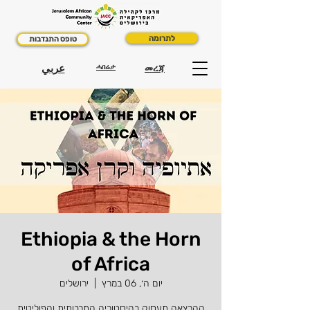
לתרומה
טופס התנדבות
عربي
ሓበሬታ
መረጃ
Ethiopia & the Horn
of Africa
יום ה׳, 06 במרץ
  |  
ירושלים
ההרצאה תעסוק בהיסטוריה התרבותית והפוליטית