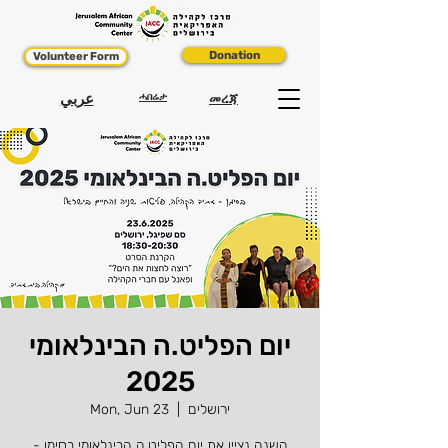
Donation
Volunteer Form
عربي
ሓበሬታ
መረጃ
יום הפליט.ה הבינלאומי
2025
ירושלים
  |  
Mon, Jun 23
השנה נציין את יום הפליט.ה הבינלאומי בסימן -