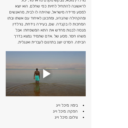
נורלדין מוסא, מבקש מקלט מדארפור, יכול 
לראשונה להתחיל לחיות כפי שחלם. הוא יוצא 
למסע פרידה מישראל, שהיתה לו לבית, מהאנשים 
ומהקהילה שהנהיג, ומתכונן לאיחוד עם אשתו ובתו 
המחכות לו בקנדה. שם, בעיירה נידחת, נורלדין 
מנסה לבנות מחדש את התא המשפחתי. אבל 
משהו חסר. מסע של .אדם שתמיד נמצא בדרך 
הביתה. הסרט יוצג בתרגום לעברית ואנגלית.
בימוי: מיכל וייג
הפקה: מיכל וייג
צילום: מיכל וייג