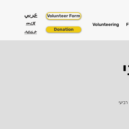
عربي
Volunteer Form
መረጃ
Volunteering
F
Donation
ሓበሬታ
רביעי