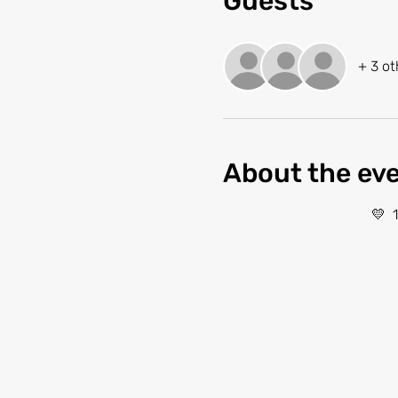
Guests
+ 3 ot
About the ev